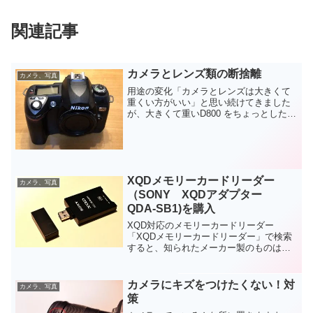
関連記事
カメラとレンズ類の断捨離
カメラ、写真
用途の変化「カメラとレンズは大きくて
重くい方がいい」と思い続けてきました
が、大きくて重いD800 をちょっとしたお
出かけの時にトートバッグに入れて持っ
ていくのはかなりの負担でした。そうし
ているうちに、ちょっとしたお出かけに
は持ち歩かなくなり...
XQDメモリーカードリーダー
カメラ、写真
（SONY XQDアダプター
QDA-SB1)を購入
XQD対応のメモリーカードリーダー
「XQDメモリーカードリーダー」で検索
すると、知られたメーカー製のものはソ
ニーだけで、「XQDカードリーダー
MRW-E90」 と 「 XQDアダプター
QDA-SB1」 の２種しか出てきませんでし
カメラにキズをつけたくない！対
カメラ、写真
た。 N...
策