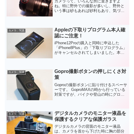
カメラって、いろんな所に置きますよ
ね。特に野外での撮影が多いし、野外と
いう事は砂もあれば砂利もあり、気づけ
ばカメラの底面やレンズフードは傷だら
けという事になってしまいがちです。今
回はＺ６を買ったばかりという事もあ
Appleの下取りプログラム本人確
り、新品のうちに少しは対策を...
カメラ、写真
認にご注意！
iPhone12Proの購入と同時に申込した
「iPhone8Plus」の「下取りプログラム」
がキャンセルされてしまいました。本人
確認が出来なかったという理由ですが、
今回は私の実体験から、これから下取り
プログラムを利用される方に参考になれ
Gopro撮影ボタンの押しにくさ対
ばと...
カメラ、写真
策
Goproの撮影ボタンに貼り付けるスペーサ
ーです。 GoproMAXの時から行っている
対策ですが、バイクや登山の時にグロー
ブをしているとボタンの位置がわかりに
くく、撮影ボタンを押したのか不明な事
が多くありました。中には撮影したつも
デジタルカメラのモニター液晶を
りでも撮影...
カメラ、写真
保護するクリアな保護ガラス
デジタルカメラの背面のモニター液晶
は、カメラを首から下げた時に胸の部分