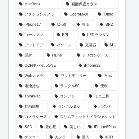
MacBook
画面保護ガラス
アクションカメラ
GoproMAX
IIJmio
iPhone17
ID-50
登山
BRZ
コールマン
EPI
LEDランタン
アウトドア
パソコン
充電器
M1
開封
HDMI
シリコンケース
OCNモバイルONE
iPhone12
Webカメラ
ワットモニター
iMac
電池持ち
ランクル80
便利
ThinkPad
コンデジ
ミニ三脚
動画編集
ランクル８０
ハクバ
カメラケース
スリムフィットカメラジャケット
SSD
登山用
美しい
iPhone8Plus
ケンコー
カメラ
購入
XQD