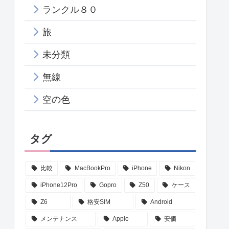
ランクル８０
旅
未分類
無線
空の色
タグ
比較
MacBookPro
iPhone
Nikon
iPhone12Pro
Gopro
Z50
ケース
Z6
格安SIM
Android
メンテナンス
Apple
安価