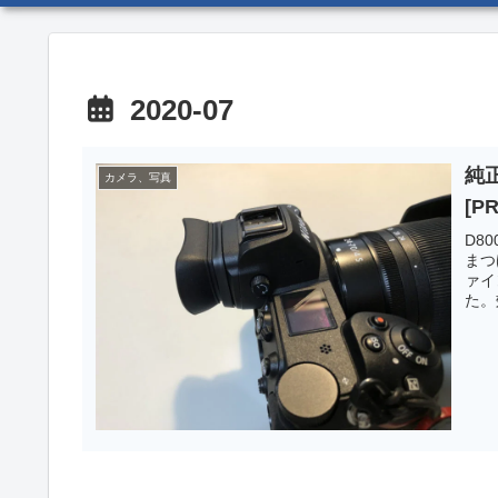
2020-07
純
カメラ、写真
[PR
D8
まつ
ァイ
た。