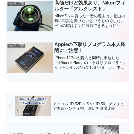
感です。WG-4利用者の立場から、新しく
高価だけど効果あり、Nikonフィ
カメラ、写真
登場した...
ルター「アルクレスト」
NikonZ６を買った一番の理由は、登山の
時の写真を撮りたいというものでした。
登山の時はすぐに撮影できるようにザッ
クのショルダーベルトにカメラをぶら下
げていて、撮影する際にはそこからカメ
ラを取外し、撮影をしてまたカメラを戻
Appleの下取りプログラム本人確
すというように、使...
カメラ、写真
認にご注意！
iPhone12Proの購入と同時に申込した
「iPhone8Plus」の「下取りプログラム」
がキャンセルされてしまいました。本人
確認が出来なかったという理由ですが、
今回は私の実体験から、これから下取り
プログラムを利用される方に参考になれ
ばと...
アイコム ID-52PLUS vs ID-50：アマチュ
ア無線ハンディ機、違いを徹底比較