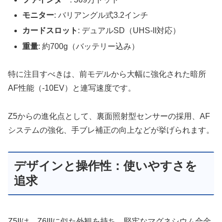
モニター
: バリアングル式3.2インチ
カードスロット
: デュアルSD（UHS-II対応）
重量
: 約700g（バッテリー込み）
特に注目すべきは、前モデルから大幅に強化された暗所
AF性能（-10EV）と連写速度です。
Z5からの進化点として、裏面照射型センサーの採用、AF
システムの強化、手ブレ補正の向上などが挙げられます。
デザインと操作性：使いやすさを
追求
Z5IIは、Z6IIIに似た外観を持ち、堅牢なマグネシウム合金