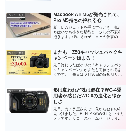
具を使い倒す方が得意と思っています。
しかし、ひとつのカメラを撮影するさま
ざまな状況で使うと使い勝手の悪い事が
Macbook Air M5が発売されて、
度々発生していました。...
カメラ、写真
Pro M5持ちの揺れる心
新しいガジェットを手にするとき、私た
ちはいつも小さな期待と、少しの不安を
抱きます。特にそれが、日々の仕事の相
棒となるノートパソコンであればなおさ
らです。今回、私が手に入れたのは最新
のMacBook Pro M5。これまでM1世代の
またも、Z50キャッシュバックキ
カメラ、写真
MacBo...
ャンペーン始まる！
先日終わったばかりの「キャッシュバッ
クキャンペーン」がまたも開催されるよ
うです。 先日は９月30日の締め切りで
Z7、Z6、Z50の３機種についてキャッシ
ュバックキャンペーンを実施したばか
り。しかも、Z7・Z6に関してはその後
形は変われど魂は健在？WG-4愛
カメラ、写真
Z7Ⅱ、Z6Ⅱの...
用者が感じたWG-8の進化と懐か
しさ
先日、カメラ屋さんで、良からぬものを
見つけました。PENTAXのWG-8というカ
メラです。リコーのホームページより引
用 私自身が当時リコーだった、WG-4を
愛用しているので、新型のカメラには敏