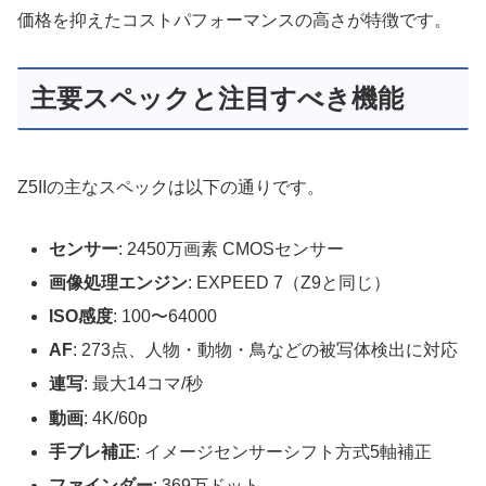
価格を抑えたコストパフォーマンスの高さが特徴です。
主要スペックと注目すべき機能
Z5IIの主なスペックは以下の通りです。
センサー
: 2450万画素 CMOSセンサー
画像処理エンジン
: EXPEED 7（Z9と同じ）
ISO感度
: 100〜64000
AF
: 273点、人物・動物・鳥などの被写体検出に対応
連写
: 最大14コマ/秒
動画
: 4K/60p
手ブレ補正
: イメージセンサーシフト方式5軸補正
ファインダー
: 369万ドット