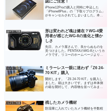
認にご注意！
iPhone12Proの購入と同時に申込した
「iPhone8Plus」の「下取りプログラム」
がキャンセルされてしまいました。本人
確認が出来なかったという理由ですが、
今回は私の実体験から、これから下取り
プログラムを利用される方に参考になれ
形は変われど魂は健在？WG-4愛
ばと...
カメラ、写真
用者が感じたWG-8の進化と懐か
しさ
先日、カメラ屋さんで、良からぬものを
見つけました。PENTAXのWG-8というカ
メラです。リコーのホームページより引
用 私自身が当時リコーだった、WG-4を
愛用しているので、新型のカメラには敏
感です。WG-4利用者の立場から、新しく
ミラーレス一眼に迷わず「Z6 24-
カメラ、写真
登場した...
70 KIT」購入
開封します。「Z6 24-70 KIT」を購入し
ました。箱は大きいです。まずは本体側
の箱を開封して、内容物を並べてみまし
た。本体、電池パック、充電器、コンセ
ント、ケーブルホルダ、取扱説明書類、
USB-Cケーブル、そしてネックストラッ
残したカメラ機材
プは標準...
カメラ、写真
防湿庫に入れていたカメラ機材を半数程