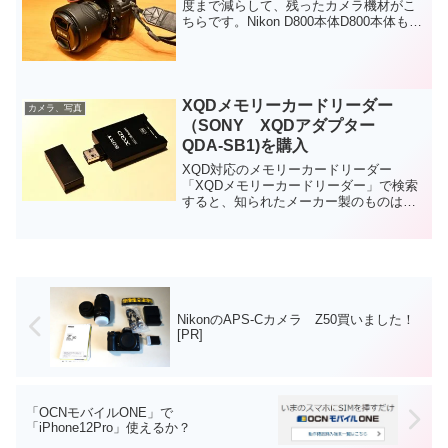
度まで減らして、残ったカメラ機材がこ
ちらです。Nikon D800本体D800本体もき
れいに清掃して箱詰めしていましたが、
身近に使ってきたカメラなので寂しくな
り、買取に出すのをやめてしまいまし
た。写真では...
XQDメモリーカードリーダー
カメラ、写真
（SONY XQDアダプター
QDA-SB1)を購入
XQD対応のメモリーカードリーダー
「XQDメモリーカードリーダー」で検索
すると、知られたメーカー製のものはソ
ニーだけで、「XQDカードリーダー
MRW-E90」 と 「 XQDアダプター
QDA-SB1」 の２種しか出てきませんでし
た。 N...
NikonのAPS-Cカメラ Z50買いました！
[PR]
「OCNモバイルONE」で
「iPhone12Pro」使えるか？