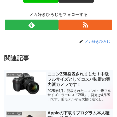
メカ好きひろじをフォローする
メカ好きひろじ
関連記事
ニコンZ5II発表されました！中級
カメラ、写真
フルサイズとしてコスパ抜群の実
力派カメラです！
2025年4月に発表されたニコンの中級フル
サイズミラーレス「Z5II」。発売は4月25
日です。前モデルから大幅に進化し、
「Z9」譲りの高性能AFや画像処理エンジ
ンを搭載した注目モデルです。今回はこ
のZ5IIの魅力を解説します。カメラ選び
Appleの下取りプログラム本人確
カメラ、写真
に迷...