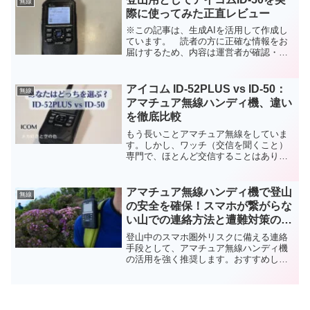
無線
際に使ってみた正直レビュー
※この記事は、生成AIを活用して作成し
ています。 読者の方に正確な情報をお
届けするため、内容は運営者が確認・編
集しています。以前にもご紹介しました
が、アイコムのID-50を買いました。「携
帯が圏外で遭難しかけた」という恐怖体
アイコム ID-52PLUS vs ID-50：
無線
験から、私は本格...
アマチュア無線ハンディ機、違い
を徹底比較
もう長いことアマチュア無線をしていま
す。しかし、ワッチ（交信を聞くこと）
専門で、ほとんど交信することはありま
せん。アマチュア無線なんだから、他の
局と交信したほうが楽しいと言うのはわ
かっているのですが、おしゃべりができ
アマチュア無線ハンディ機で登山
無線
る環境が整わないとやる気...
の安全を確保！スマホが繋がらな
い山での連絡方法と遭難対策のス
スメ
登山中のスマホ圏外リスクに備える連絡
手段として、アマチュア無線ハンディ機
の活用を強く推奨します。おすすめして
いる私もここ半年の間に、・スマホが圏
外・登山道がわからない・日暮れ時間が
近いという状況に遭遇し、「遭難」が頭
をよぎりました。 陽が落...