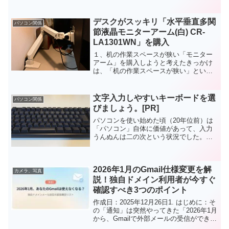
ンに接続して使用する機会が大変増えま
した。その都度、必要なケーブルを買っ
デスクがスッキリ「水平垂直多関
てきて使っていますが、...
パソコン関係
節液晶モニターアーム(白) CR-
LA1301WN」を購入
１、机の作業スペースが狭い「モニター
アーム」を購入しようと考えたきっかけ
は、「机の作業スペースが狭い」という
事に気づいたからでした。EIZOのモニタ
ーは大きな丸い脚（スタンド）が付いて
いて、これがキーボードと干渉してしま
文字入力しやすいキーボードを選
パソコン関係
っていました。このモ...
びましょう。[PR]
パソコンを使い始めた頃（20年位前）は
「パソコン」自体に価値があって、入力
うんぬんは二の次という状況でした。も
ちろん、文字入力を早くしたいとか、ブ
ラインドタッチが出来るようになりたい
とか、無かったわけではありませんが、
2026年1月のGmail仕様変更を解
そんなに求めていなかっ...
カメラ、写真
説！独自ドメイン利用者が今すぐ
確認すべき3つのポイント
作成日：2025年12月26日1. はじめに：そ
の「通知」は突然やってきた「2026年1月
から、Gmailで外部メールの受信ができな
くなる」。そんなニュースを目にして、