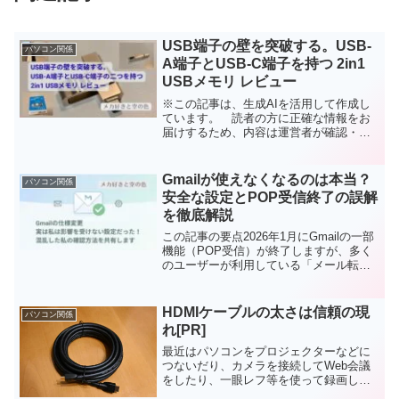
USB端子の壁を突破する。USB-
パソコン関係
A端子とUSB-C端子を持つ 2in1
USBメモリ レビュー
※この記事は、生成AIを活用して作成し
ています。 読者の方に正確な情報をお
届けするため、内容は運営者が確認・編
集しています。ガジェット好きにとっ
て、永遠の課題とも言えるのが「ポート
（端子）の規格争い」ですよね。特に仕
Gmailが使えなくなるのは本当？
パソコン関係
事とプライベートで異なる...
安全な設定とPOP受信終了の誤解
を徹底解説
この記事の要点2026年1月にGmailの一部
機能（POP受信）が終了しますが、多く
のユーザーが利用している「メール転
送」や「IMAP接続」には影響がありませ
ん。自分の設定を30秒で確認する方法
と、安全な設定について解説します。1.
HDMIケーブルの太さは信頼の現
パソコン関係
はじめ...
れ[PR]
最近はパソコンをプロジェクターなどに
つないだり、カメラを接続してWeb会議
をしたり、一眼レフ等を使って録画した
りと、カメラや映像関係の機器をパソコ