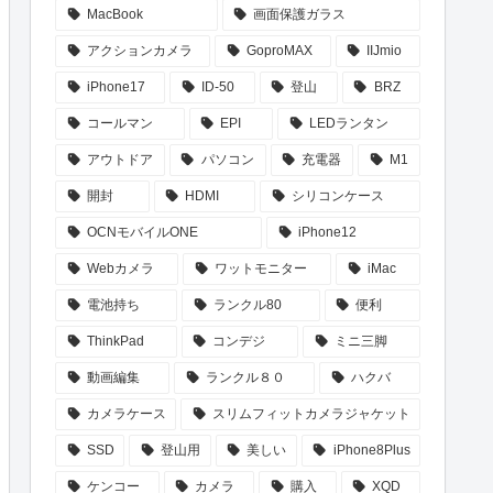
MacBook
画面保護ガラス
アクションカメラ
GoproMAX
IIJmio
iPhone17
ID-50
登山
BRZ
コールマン
EPI
LEDランタン
アウトドア
パソコン
充電器
M1
開封
HDMI
シリコンケース
OCNモバイルONE
iPhone12
Webカメラ
ワットモニター
iMac
電池持ち
ランクル80
便利
ThinkPad
コンデジ
ミニ三脚
動画編集
ランクル８０
ハクバ
カメラケース
スリムフィットカメラジャケット
SSD
登山用
美しい
iPhone8Plus
ケンコー
カメラ
購入
XQD