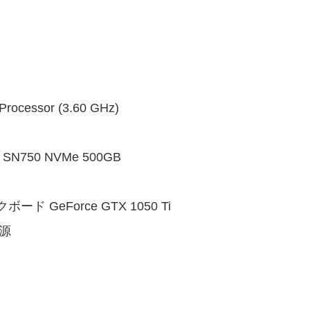
ocessor (3.60 GHz)
SN750 NVMe 500GB
GeForce GTX 1050 Ti
電源