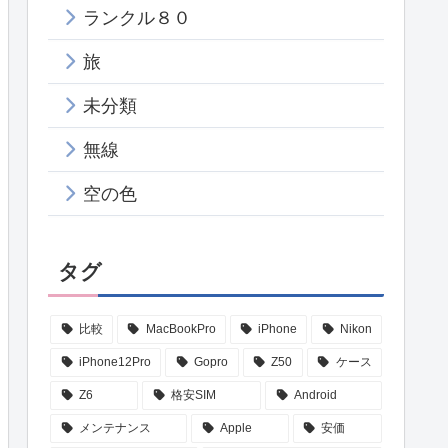
ランクル８０
旅
未分類
無線
空の色
タグ
比較
MacBookPro
iPhone
Nikon
iPhone12Pro
Gopro
Z50
ケース
Z6
格安SIM
Android
メンテナンス
Apple
安価