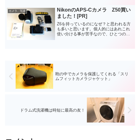
ント、ケーブルホルダ、取扱説明書類、
USB-Cケーブル、そしてネックストラッ
NikonのAPS-Cカメラ Z50買い
プは標準...
カメラ、写真
ました！[PR]
Z6を持っているのになぜ？と思われる方
も多いと思います。個人的にはあれこれ
使い分ける事が苦手なので、ひとつの道
具を使い倒す方が得意と思っています。
しかし、ひとつのカメラを撮影するさま
ざまな状況で使うと使い勝手の悪い事が
度々発生していました。...
鞄の中でカメラを保護してくれる「スリ
ムフィットカメラジャケット」
ドラム式洗濯機は時短に最高の友！