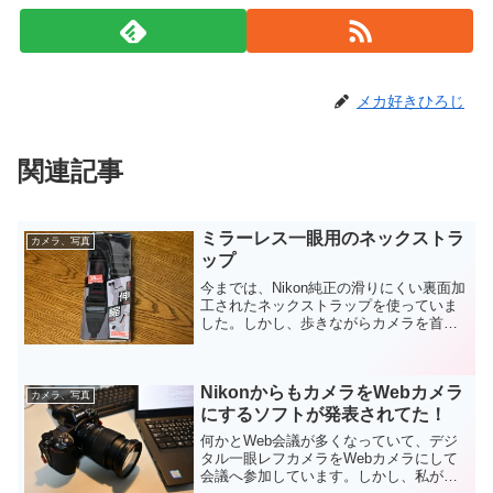
メカ好きひろじ
関連記事
ミラーレス一眼用のネックストラ
カメラ、写真
ップ
今までは、Nikon純正の滑りにくい裏面加
工されたネックストラップを使っていま
した。しかし、歩きながらカメラを首か
ら下げているのは邪魔と思うことが多い
んです。結局ネックストラップを長めに
して斜めがけしてカメラは背中側にして
NikonからもカメラをWebカメラ
歩いていて、撮影す...
カメラ、写真
にするソフトが発表されてた！
何かとWeb会議が多くなっていて、デジ
タル一眼レフカメラをWebカメラにして
会議へ参加しています。しかし、私が