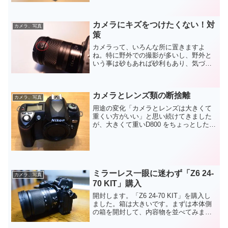
Web会議に参加しようとしていたころ
（昨年５月~６月）ごろはNikonのカメラ
はややこしい方法でしかWebカメラとし
カメラにキズをつけたくない！対
て使えませんで...
カメラ、写真
策
カメラって、いろんな所に置きますよ
ね。特に野外での撮影が多いし、野外と
いう事は砂もあれば砂利もあり、気づけ
ばカメラの底面やレンズフードは傷だら
けという事になってしまいがちです。今
回はＺ６を買ったばかりという事もあ
カメラとレンズ類の断捨離
り、新品のうちに少しは対策を...
カメラ、写真
用途の変化「カメラとレンズは大きくて
重くい方がいい」と思い続けてきました
が、大きくて重いD800 をちょっとしたお
出かけの時にトートバッグに入れて持っ
ていくのはかなりの負担でした。そうし
ているうちに、ちょっとしたお出かけに
は持ち歩かなくなり...
ミラーレス一眼に迷わず「Z6 24-
カメラ、写真
70 KIT」購入
開封します。「Z6 24-70 KIT」を購入し
ました。箱は大きいです。まずは本体側
の箱を開封して、内容物を並べてみまし
た。本体、電池パック、充電器、コンセ