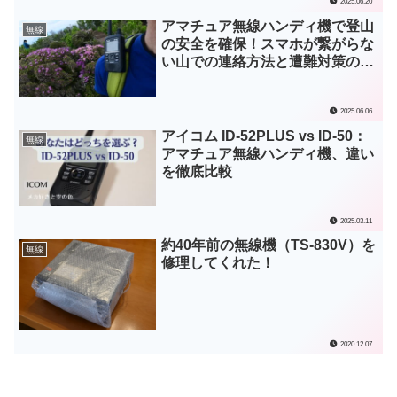
2025.06.20
アマチュア無線ハンディ機で登山
無線
の安全を確保！スマホが繋がらな
い山での連絡方法と遭難対策のス
スメ
2025.06.06
アイコム ID-52PLUS vs ID-50：
無線
アマチュア無線ハンディ機、違い
を徹底比較
2025.03.11
約40年前の無線機（TS-830V）を
無線
修理してくれた！
2020.12.07