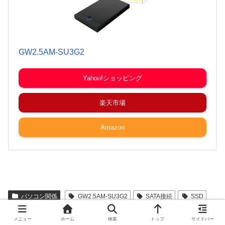
GW2.5AM-SU3G2
Yahoo!ショッピング
楽天市場
Amazon
パソコン関係
GW2.5AM-SU3G2
SATA接続
SSD
ケース
再活用
活用
メニュー
ホーム
検索
トップ
サイドバー