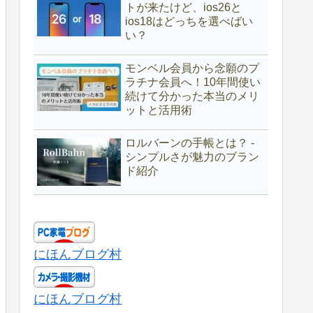
トが来たけど、ios26と
ios18はどっちを選べばい
い？
モンベル会員から念願のプ
ラチナ会員へ！10年間使い
続けて分かった本当のメリ
ットと活用術
ロルバーンの手帳とは？ -
シンプルさが魅力のブラン
ド紹介
にほんブログ村
にほんブログ村