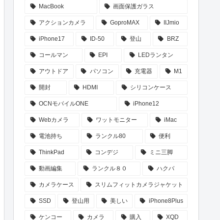
MacBook
画面保護ガラス
アクションカメラ
GoproMAX
IIJmio
iPhone17
ID-50
登山
BRZ
コールマン
EPI
LEDランタン
アウトドア
パソコン
充電器
M1
開封
HDMI
シリコンケース
OCNモバイルONE
iPhone12
Webカメラ
ワットモニター
iMac
電池持ち
ランクル80
便利
ThinkPad
コンデジ
ミニ三脚
動画編集
ランクル８０
ハクバ
カメラケース
スリムフィットカメラジャケット
SSD
登山用
美しい
iPhone8Plus
ケンコー
カメラ
購入
XQD