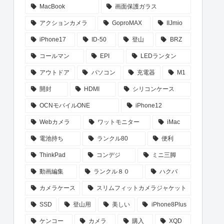
MacBook
画面保護ガラス
アクションカメラ
GoproMAX
IIJmio
iPhone17
ID-50
登山
BRZ
コールマン
EPI
LEDランタン
アウトドア
パソコン
充電器
M1
開封
HDMI
シリコンケース
OCNモバイルONE
iPhone12
Webカメラ
ワットモニター
iMac
電池持ち
ランクル80
便利
ThinkPad
コンデジ
ミニ三脚
動画編集
ランクル８０
ハクバ
カメラケース
スリムフィットカメラジャケット
SSD
登山用
美しい
iPhone8Plus
ケンコー
カメラ
購入
XQD