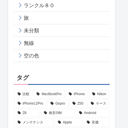
ランクル８０
旅
未分類
無線
空の色
タグ
比較
MacBookPro
iPhone
Nikon
iPhone12Pro
Gopro
Z50
ケース
Z6
格安SIM
Android
メンテナンス
Apple
安価