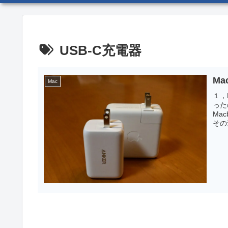
USB-C充電器
Ma
Mac
１，
った
Ma
その