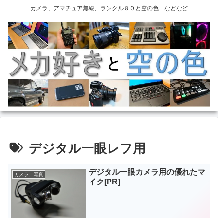
カメラ、アマチュア無線、ランクル８０と空の色 などなど
デジタル一眼レフ用
デジタル一眼カメラ用の優れたマ
カメラ、写真
イク[PR]